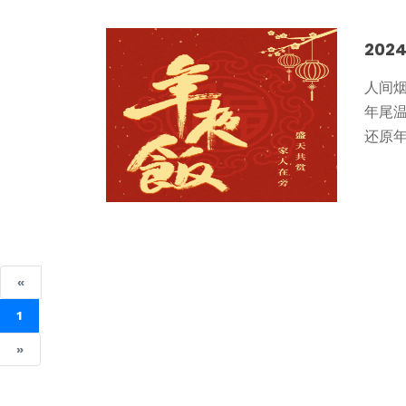
202
人间
年尾温
还原年
«
1
»