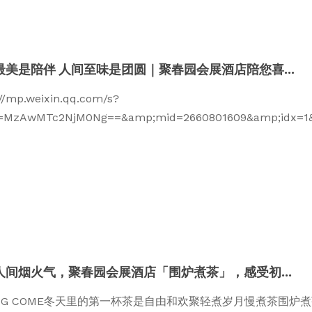
最美是陪伴 人间至味是团圆｜聚春园会展酒店陪您喜...
://mp.weixin.qq.com/s?
z=MzAwMTc2NjM0Ng==&amp;mid=2660801609&amp;idx=1&a
人间烟火气，聚春园会展酒店「围炉煮茶」，感受初...
ING COME冬天里的第一杯茶是自由和欢聚轻煮岁月慢煮茶围炉