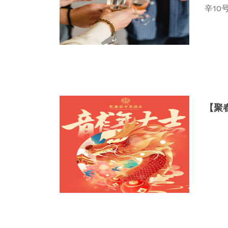
辛10
【聚春