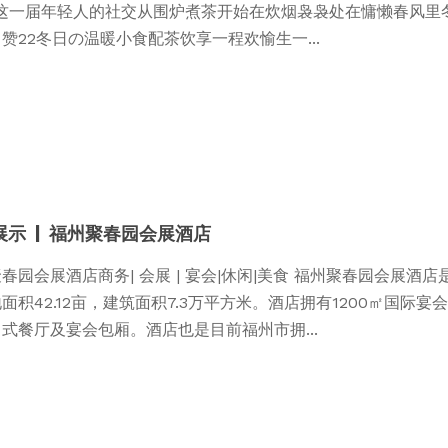
”这一届年轻人的社交从围炉煮茶开始在炊烟袅袅处在慵懒春风里
赞22冬日の温暖小食配茶饮享一程欢愉生一...
展示 | 福州聚春园会展酒店
春园会展酒店商务| 会展 | 宴会|休闲|美食 福州聚春园会展
面积42.12亩，建筑面积7.3万平方米。酒店拥有1200㎡国
式餐厅及宴会包厢。酒店也是目前福州市拥...