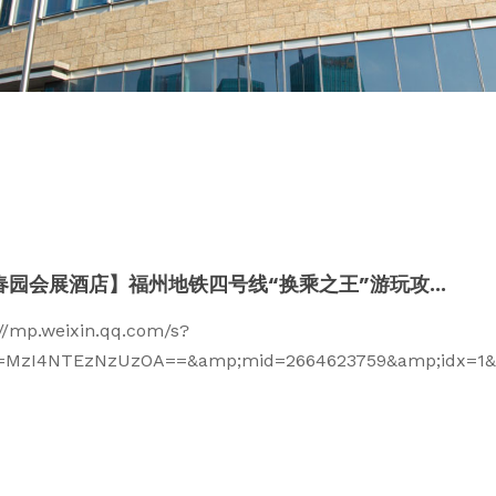
春园会展酒店】福州地铁四号线“换乘之王”游玩攻...
://mp.weixin.qq.com/s?
z=MzI4NTEzNzUzOA==&amp;mid=2664623759&amp;idx=1&a