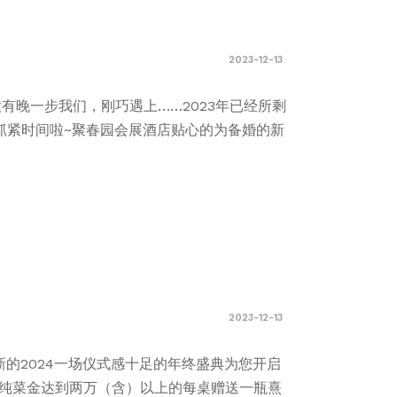
2023-12-13
晚一步我们，刚巧遇上……2023年已经所剩
抓紧时间啦~聚春园会展酒店贴心的为备婚的新
2023-12-13
新的2024一场仪式感十足的年终盛典为您开启
*总纯菜金达到两万（含）以上的每桌赠送一瓶熹