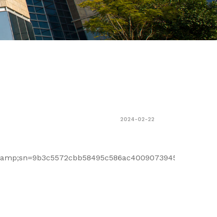
2024-02-22
mp;sn=9b3c5572cbb58495c586ac4009073945&amp;chksm