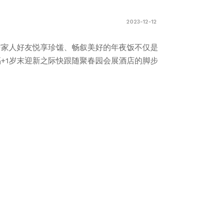
2023-12-12
与家人好友悦享珍馐、畅叙美好的年夜饭不仅是
福+1岁末迎新之际快跟随聚春园会展酒店的脚步