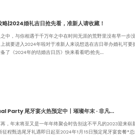
攻略|2024婚礼吉日抢先看，准新人请收藏！
人之中，与你相遇于千万年之中在时间无涯的荒野里没有早一步没有
马上就要进入2024年啦对于准新人来说想选在吉日举办婚礼可要
备了《2024年的结婚吉日历》快来看看吧!抢先...
ual Party 尾牙宴火热预定中丨璀璨年末 · 非凡...
苒，年末将至又是一年年终聚会时告别这不平凡的2023迎来崭
4新征程甄选尾牙礼遇即日起至2024年1月15日预定尾牙宴套餐