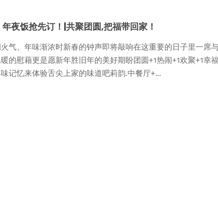
4 年夜饭抢先订！|共聚团圆,把福带回家！
烟火气、年味渐浓时新春的钟声即将敲响在这重要的日子里一席
暖的慰藉更是愿新年胜旧年的美好期盼团圆+1热闹+1欢聚+1幸
味记忆来体验舌尖上家的味道吧莉韵.中餐厅+...