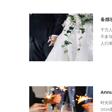
备婚
千万
不多
人们准
Ann
时光荏
202