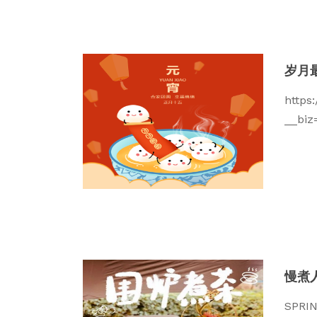
岁月
https
__bi
慢煮
SPR