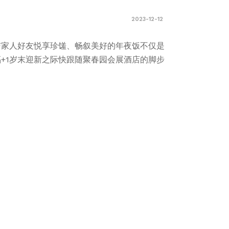
2023-12-12
与家人好友悦享珍馐、畅叙美好的年夜饭不仅是
福+1岁末迎新之际快跟随聚春园会展酒店的脚步