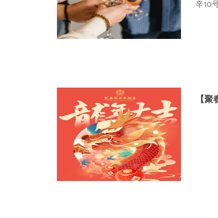
辛10
【聚春