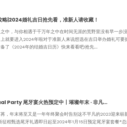
攻略|2024婚礼吉日抢先看，准新人请收藏！
人之中，与你相遇于千万年之中在时间无涯的荒野里没有早一步没有
马上就要进入2024年啦对于准新人来说想选在吉日举办婚礼可要
备了《2024年的结婚吉日历》快来看看吧!抢先...
ual Party 尾牙宴火热预定中丨璀璨年末 · 非凡...
苒，年末将至又是一年年终聚会时告别这不平凡的2023迎来崭
4新征程甄选尾牙礼遇即日起至2024年1月15日预定尾牙宴套餐