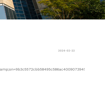
2024-02-22
mp;sn=9b3c5572cbb58495c586ac4009073945&amp;chksm