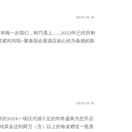
2023-12-13
晚一步我们，刚巧遇上……2023年已经所剩
抓紧时间啦~聚春园会展酒店贴心的为备婚的新
2023-12-13
新的2024一场仪式感十足的年终盛典为您开启
*总纯菜金达到两万（含）以上的每桌赠送一瓶熹