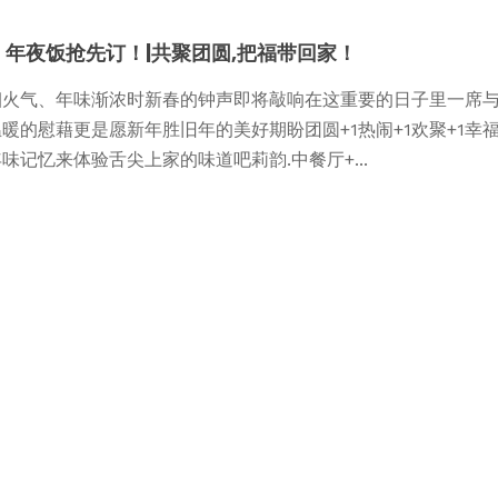
4 年夜饭抢先订！|共聚团圆,把福带回家！
烟火气、年味渐浓时新春的钟声即将敲响在这重要的日子里一席
暖的慰藉更是愿新年胜旧年的美好期盼团圆+1热闹+1欢聚+1幸
味记忆来体验舌尖上家的味道吧莉韵.中餐厅+...