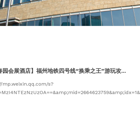
春园会展酒店】福州地铁四号线“换乘之王”游玩攻...
://mp.weixin.qq.com/s?
z=MzI4NTEzNzUzOA==&amp;mid=2664623759&amp;idx=1&a