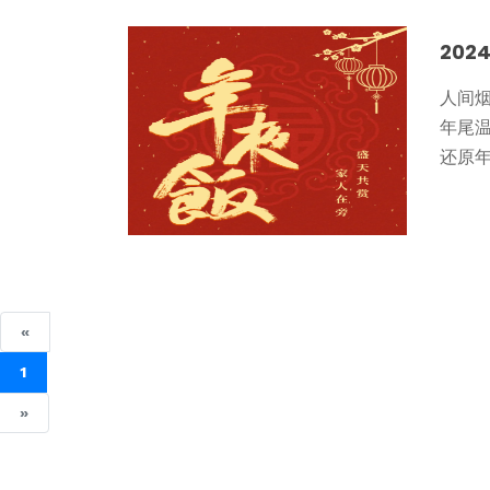
202
人间
年尾温
还原年
«
1
»