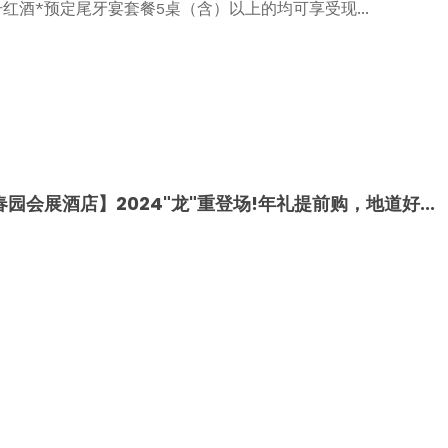
号红酒*预定尾牙宴套餐5桌（含）以上的均可享受现...
园会展酒店】2024"龙"重登场!年礼提前购，地道好...