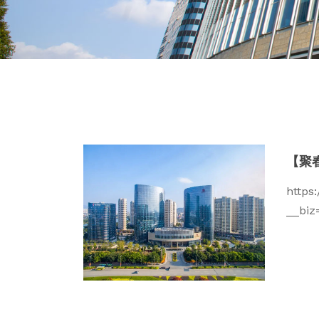
【聚
https
__bi